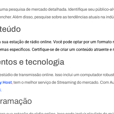
r uma pesquisa de mercado detalhada. Identifique seu público-a
cher. Além disso, pesquise sobre as tendências atuais na indús
nteúdo
sua estação de rádio online. Você pode optar por um formato m
as específicos. Certifique-se de criar um conteúdo atraente e r
ntos e tecnologia
túdio de transmissão online. Isso inclui um computador robust
y Host
,
tem o melhor serviço de Streaming do mercado. Com Auto
i.
gramação
sua estação de rádio online. Isso pode incluir playlists de mús