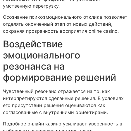
умственную перегрузку.
Осознание психоэмоционального отклика позволяет
отделять оконченный этап от новых действий,
сохраняя прозрачность восприятия online casino.
Воздействие
эмоционального
резонанса на
формирование решений
Чувственный резонанс отражается на то, как
интерпретируются сделанные решения. В условиях
его присутствии решения оцениваются как
согласованные с внутренними ориентирами.
Подобное онлайн казино усиливает уверенность в
выбранном направлении и уменьшает