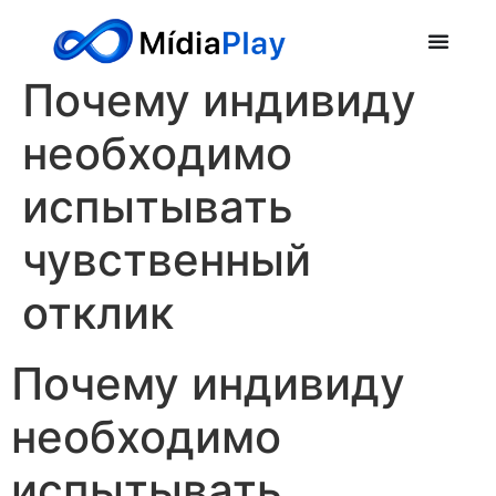
Почему индивиду
необходимо
испытывать
чувственный
отклик
Почему индивиду
необходимо
испытывать