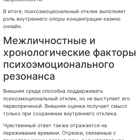
В итоге, психоэмоциональный отклик выполняет
роль внутреннего опоры концентрации казино
онлайн.
Межличностные и
хронологические факторы
психоэмоционального
резонанса
Внешняя среда способна поддерживать
психоэмоциональный отклик, но не выступает его
первопричиной. Внешняя оценка получает смысл
только при сохранении внутреннего отклика.
Чувственный ответ также отражается на
переживание времени. Отрезки, связанные с