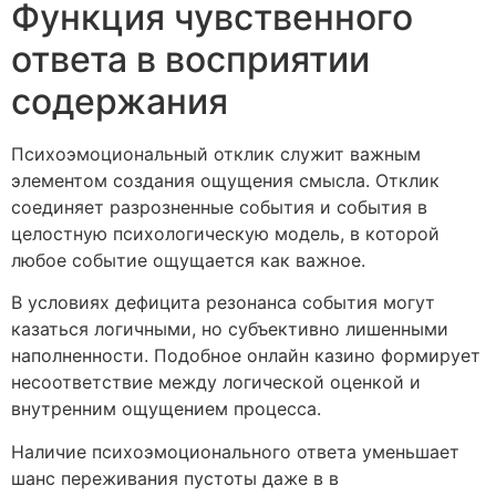
Функция чувственного
ответа в восприятии
содержания
Психоэмоциональный отклик служит важным
элементом создания ощущения смысла. Отклик
соединяет разрозненные события и события в
целостную психологическую модель, в которой
любое событие ощущается как важное.
В условиях дефицита резонанса события могут
казаться логичными, но субъективно лишенными
наполненности. Подобное онлайн казино формирует
несоответствие между логической оценкой и
внутренним ощущением процесса.
Наличие психоэмоционального ответа уменьшает
шанс переживания пустоты даже в в